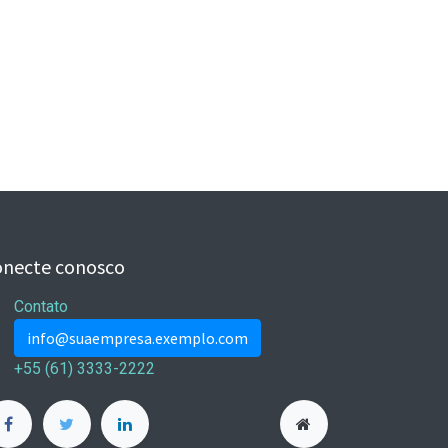
onecte conosco
Contato
info@suaempresa.exemplo.com
+55 (61) 3333-2222