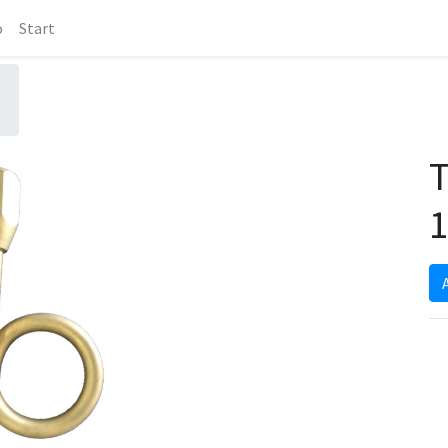
o
Start
1