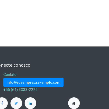
onecte conosco
Contato
info@suaempresa.exemplo.com
+55 (61) 3333-2222