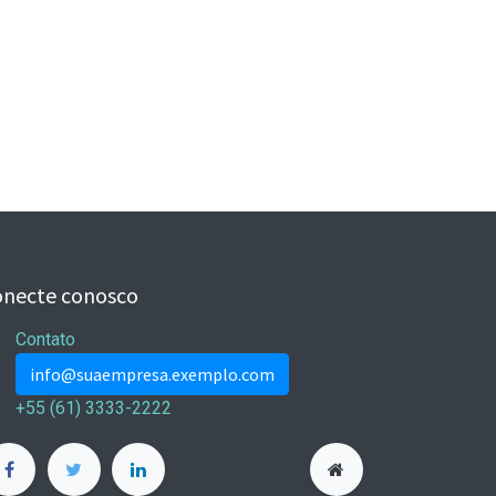
onecte conosco
Contato
info@suaempresa.exemplo.com
+55 (61) 3333-2222